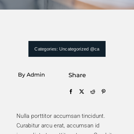
Actualitat
Calendari
Utilitats
Categories:
Uncategorized @ca
Contacte
By Admin
Share
Àrea Clients
cat
Nulla porttitor accumsan tincidunt.
Curabitur arcu erat, accumsan id